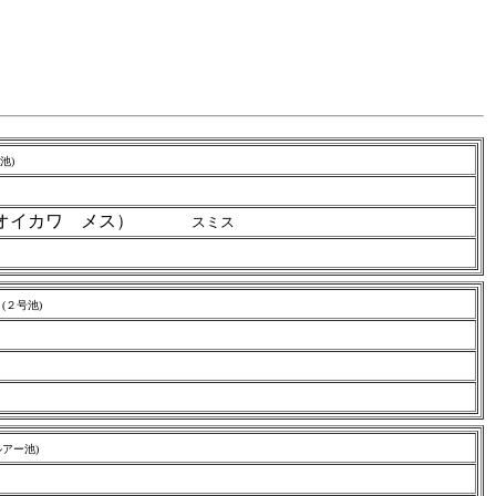
池)
 （オイカワ メス）
スミス
(２号池)
ルアー池)