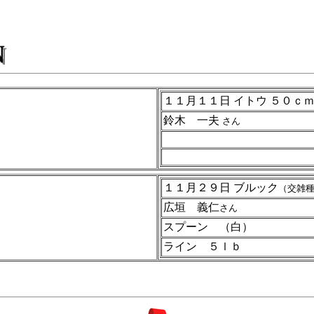
１１月１１日 イトウ
５０ｃ
鈴木 一夫
さん
１１月２９日 ブルック
（交雑
広垣 義仁
さん
スプーン （白）
ライン ５ｌｂ