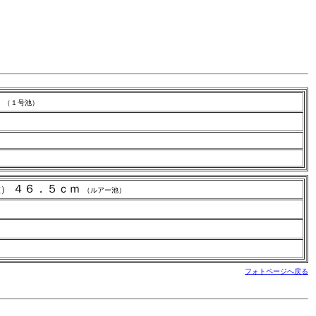
ｍ
（１号池）
４６．５ｃｍ
種）
（ルアー池）
フォトページへ戻る