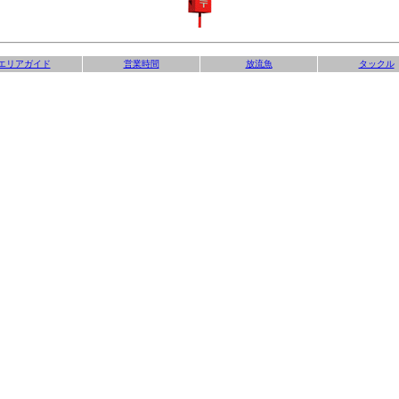
エリアガイド
営業時間
放流魚
タックル