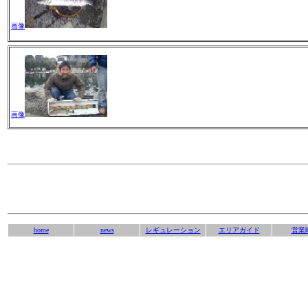
画像
画像
home
news
レギュレーション
エリアガイド
営業