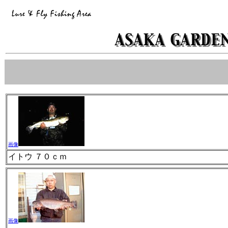
画像
イトウ ７０ｃｍ
画像