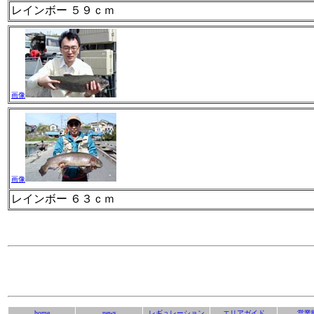
レインボー ５９ｃｍ
画像
画像
レインボー ６３ｃｍ
home
news
レギュレーション
エリアガイド
営業