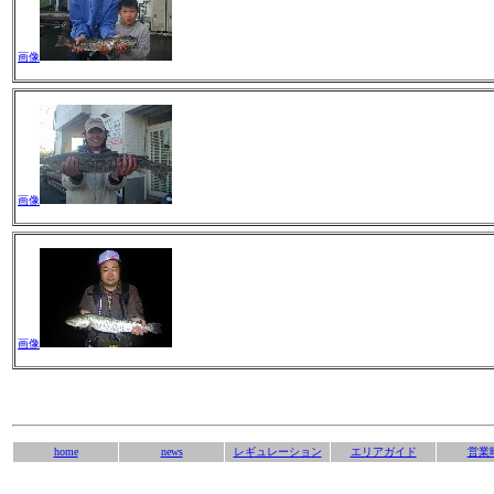
画像
画像
画像
home
news
レギュレーション
エリアガイド
営業