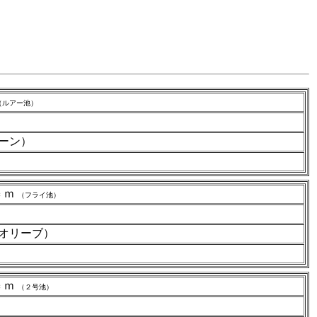
（ルアー池）
ーン）
ｃｍ
（フライ池）
（オリーブ）
ｃｍ
（２号池）