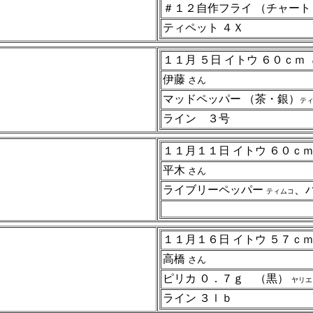
＃１２自作フライ （チャー
ティペット ４Ｘ
１１月 ５日 イトウ ６０ｃｍ
伊藤
さん
マッドペッパー （茶・銀）
テ
ライン ３号
１１月１１日 イトウ ６０ｃ
平木
さん
ライブリーペッパー
、
ティムコ
１１月１６日 イトウ ５７ｃ
高橋
さん
ピリカ ０．７ｇ （黒）
ヤリエ
ライン ３ｌｂ