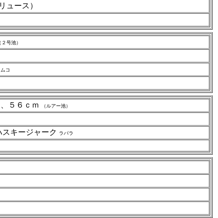
トリュース）
（２号池）
ィムコ
ｍ、５６ｃｍ
（ルアー池）
ハスキージャーク
ラパラ
ｍ