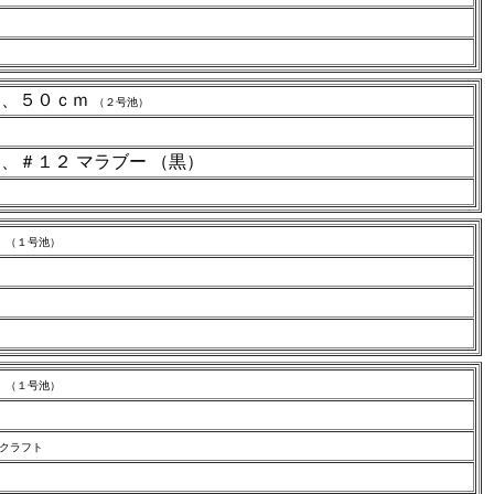
ｍ、５０ｃｍ
（２号池）
、＃１２ マラブー （黒）
ｍ
（１号池）
ｍ
（１号池）
クラフト