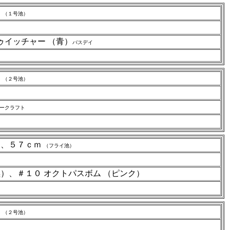
ｍ
（１号池）
ゥイッチャー （青）
バスデイ
ｍ
（２号池）
ークラフト
ｍ、５７ｃｍ
（フライ池）
黒）、＃１０ オクトパスボム （ピンク）
ｍ
（２号池）