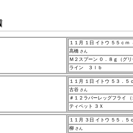
１１月 １日 イトウ ５５ｃｍ
高橋
さん
Ｍ２スプーン ０．８ｇ（グリ
ライン ３ｌｂ
１１月 １日 イトウ ５３．５
古谷
さん
＃１２ラバーレッグフライ 
ティペット ３Ｘ
１１月 ３日 イトウ ５５．５
柳
さん