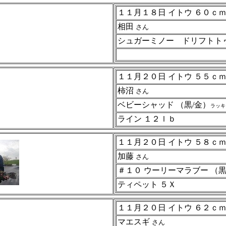
１１月１８日 イトウ ６０ｃ
相田
さん
シュガーミノー ドリフトト
１１月２０日 イトウ ５５ｃ
柿沼
さん
ベビーシャッド （黒/金）
ラッキ
ライン １２ｌｂ
１１月２０日 イトウ ５８ｃ
加藤
さん
＃１０ ウーリーマラブー （
ティペット ５Ｘ
１１月２０日 イトウ ６２ｃ
マエスギ
さん