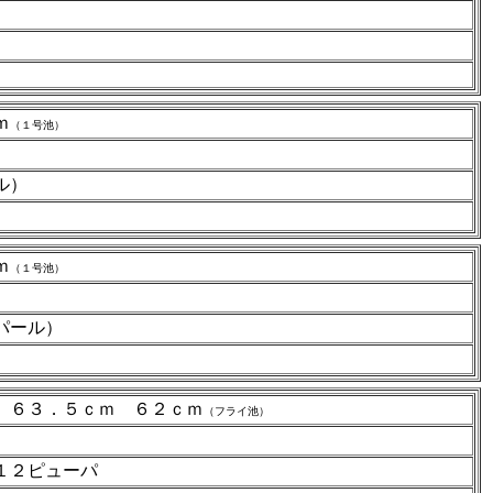
ｍ
（１号池）
ル）
ｍ
（１号池）
パール）
 ６３．５ｃｍ ６２ｃｍ
（フライ池）
１２ピューパ