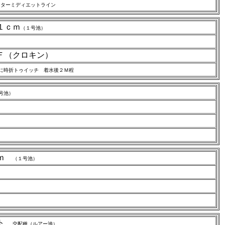
ンターミディエットライン
１ｃｍ
（１号池）
Ｆ（クロキン）
に時折トゥイッチ 着水後２Ｍ程
号池）
ｃｍ
（１号池）
ウト
交配種（ルアー池）