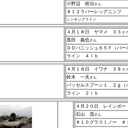
小野辺 裕治
さん
＃１２ラバーレッグニンフ
シンキングライン
４月１８日 ヤマメ ３３ｃ
黒田 義也
さん
ＤＤパニッシュ６５Ｆ（パー
ライン ４ｌｂ
４月１８日 イワナ ３８ｃ
鈴木 一夫
さん
バッセルスプーン１．２ｇ（
ライン ２ｌｂ
４月２０日 レインボー
石山 茂
さん
＃１０グラスミノー ＃