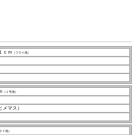
１ｃｍ
（フライ池）
ｍ
（１号池）
ヒメマス）
ライ池）