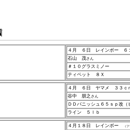
４月 ６日 レインボー ６
石山 茂
さん
＃１０グラスミノー
ティペット ８Ｘ
４月 ６日 ヤマメ ３３ｃ
谷中 朋之
さん
ＤＤパニッシュ６５ｓｐ改（
ライン ５ｌｂ
４月１８日 レインボー
（フ