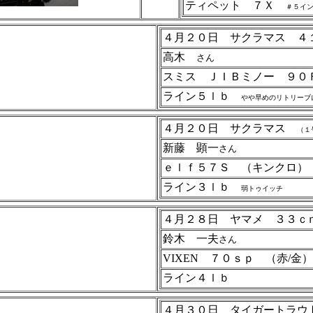
ティペット ７Ｘ
＃５イ
４月２０日 サクラマス ４
高木
さん
スミス ＪＩＢミノー ９０
ライン５ｌｂ
やや早めのリトリーブ
４月２０日 サクラマス
（１
新藤 顕一
さん
ｅｌｆ５７Ｓ （キンクロ）
ライン３ｌｂ
弱トゥイッチ
４月２８日 ヤマメ ３３
鈴木 一夫
さん
VIXEN ７０ｓｐ （赤/金）
ライン４ｌｂ
４月３０日 タイガートラ